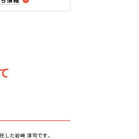
て
任した岩﨑 淳司です。