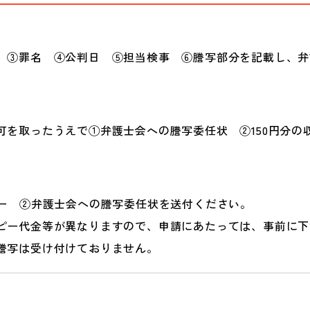
 ③罪名 ④公判日 ⑤担当検事 ⑥謄写部分を記載し、弁
可を取ったうえで①弁護士会への謄写委任状 ②150円分の
ピー ②弁護士会への謄写委任状を送付ください。
ピー代金等が異なりますので、申請にあたっては、事前に下
謄写は受け付けておりません。